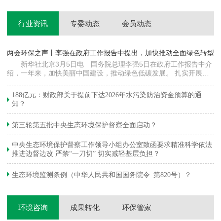
行业资讯
专委动态
会员动态
两会环保之声丨李强在政府工作报告中提出，加快推动全面绿色转型
科
新华社北京3月5日电 国务院总理李强5日在政府工作报告中介
绍，一年来，加快美丽中国建设，推动绿色低碳发展。 扎实开展大
郦
气污染防治提质增效行动，地级及以上城市细颗粒物（PM2.5）平均
质
浓度下降…
绿
188亿元：财政部关于提前下达2026年水污染防治资金预算的通
知？
第三轮第五批中央生态环境保护督察全面启动？
中央生态环境保护督察工作领导小组办公室致函要求精准科学依法
推进边督边改 严禁“一刀切” 切实减轻基层负担？
生态环境监测条例（中华人民共和国国务院令 第820号）？
环境咨询
成果转化
环保管家