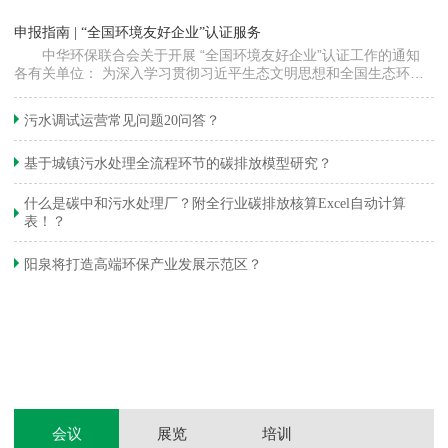
“
申报指南 | “全国环境友好企业”认证服务
高
中华环保联合会关于开展 “全国环境友好企业”认证工作的通知
各有关单位： 为深入学习贯彻习近平生态文明思想和全国生态环境
程
保护大会精神，加快推动发展方式绿色…
集
织
准
污水调试运营常见问题20问答？
生
基于城镇污水处理全流程环节的碳排放模型研究？
什么是碳中和污水处理厂？附全行业碳排放核算Excel自动计算
表！？
和
阳泉将打造高端环保产业发展示范区？
装
体
会议
展览
培训