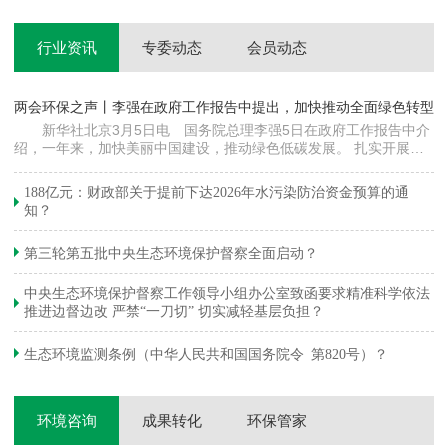
行业资讯
专委动态
会员动态
两会环保之声丨李强在政府工作报告中提出，加快推动全面绿色转型
科
新华社北京3月5日电 国务院总理李强5日在政府工作报告中介
绍，一年来，加快美丽中国建设，推动绿色低碳发展。 扎实开展大
郦
气污染防治提质增效行动，地级及以上城市细颗粒物（PM2.5）平均
质
浓度下降…
绿
188亿元：财政部关于提前下达2026年水污染防治资金预算的通
知？
第三轮第五批中央生态环境保护督察全面启动？
中央生态环境保护督察工作领导小组办公室致函要求精准科学依法
推进边督边改 严禁“一刀切” 切实减轻基层负担？
生态环境监测条例（中华人民共和国国务院令 第820号）？
环境咨询
成果转化
环保管家