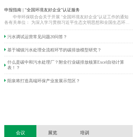
“
申报指南 | “全国环境友好企业”认证服务
高
中华环保联合会关于开展 “全国环境友好企业”认证工作的通知
各有关单位： 为深入学习贯彻习近平生态文明思想和全国生态环境
程
保护大会精神，加快推动发展方式绿色…
集
织
准
污水调试运营常见问题20问答？
生
基于城镇污水处理全流程环节的碳排放模型研究？
什么是碳中和污水处理厂？附全行业碳排放核算Excel自动计算
表！？
和
阳泉将打造高端环保产业发展示范区？
装
体
会议
展览
培训