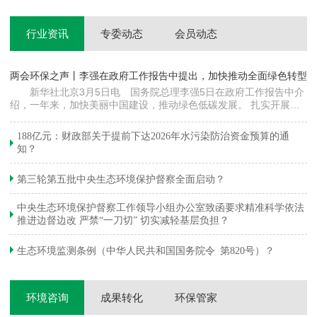
行业资讯
专委动态
会员动态
两会环保之声丨李强在政府工作报告中提出，加快推动全面绿色转型
科
新华社北京3月5日电 国务院总理李强5日在政府工作报告中介
绍，一年来，加快美丽中国建设，推动绿色低碳发展。 扎实开展大
郦
气污染防治提质增效行动，地级及以上城市细颗粒物（PM2.5）平均
质
浓度下降…
绿
188亿元：财政部关于提前下达2026年水污染防治资金预算的通
知？
第三轮第五批中央生态环境保护督察全面启动？
中央生态环境保护督察工作领导小组办公室致函要求精准科学依法
推进边督边改 严禁“一刀切” 切实减轻基层负担？
生态环境监测条例（中华人民共和国国务院令 第820号）？
环境咨询
成果转化
环保管家