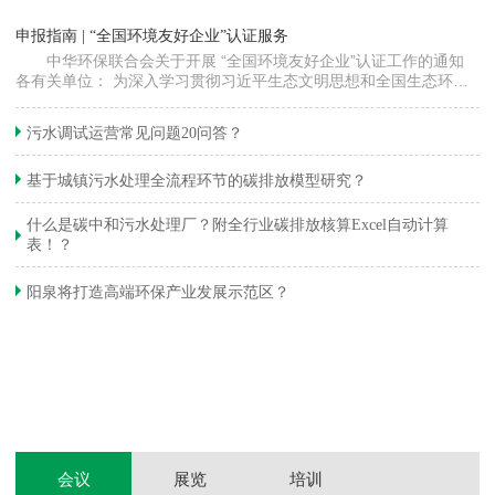
“
申报指南 | “全国环境友好企业”认证服务
高
中华环保联合会关于开展 “全国环境友好企业”认证工作的通知
各有关单位： 为深入学习贯彻习近平生态文明思想和全国生态环境
程
保护大会精神，加快推动发展方式绿色…
集
织
准
污水调试运营常见问题20问答？
生
基于城镇污水处理全流程环节的碳排放模型研究？
什么是碳中和污水处理厂？附全行业碳排放核算Excel自动计算
表！？
和
阳泉将打造高端环保产业发展示范区？
装
体
会议
展览
培训