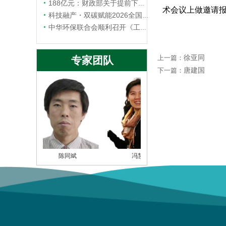
第二轮通知|中华环保联合会…
188亿元：财政部关于提前下达2026年水污染防治资金预算的通知
术会议上做邀请
关于开展2026年度中华环…
科技融产・双碳赋能2026全国水科技大会在杭州圆满举办
中华环保联合会关于《耐盐反…
中华环保联合会顺利召开《工业循环水智慧化运行维护指南 总则》等四项团体标准立项评审会
中华环保联合会关于征集20…
徐亚同
上一篇：
专家团队
唐建国
下一篇：
陈同斌
冯慧娟
魏源送