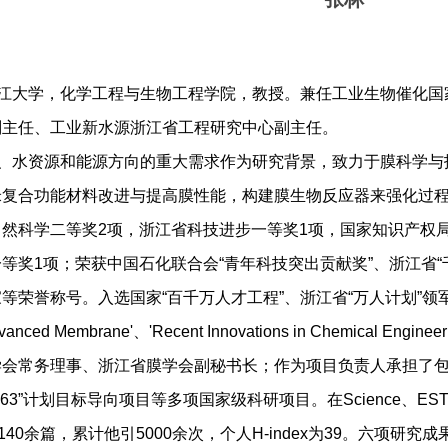
江大学，化学工程与生物工程学院，教授。兼任工业生物催化国
副主任、工业新水源浙江省工程研究中心副主任。
、水资源和能源方向的重大需求作为研究背景，致力于膜科学与
米复合功能材料改进与提高膜性能，构建膜生物反应器来强化过
然科学二等奖2项，浙江省科技进步一等奖1项，国家知识产权
等奖1项；荣获中国石化联合会“青年科技突出贡献奖”、浙江省“
荣誉称号。入选国家“百千万人才工程”、浙江省“万人计划”领军创新人才
Advanced Membrane'、'Recent Innovations in Chem
学会常务理事、浙江省膜学会副秘书长；作为项目负责人承担了
3”计划目标导向项目等多项国家级科研项目。在Science、EST、AICh
140余篇，累计他引5000余次，个人H-index为39。六项