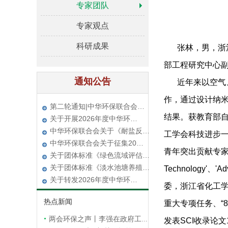
专家团队
专家观点
关于团体标准《绿色流域评估…
关于团体标准《淡水池塘养殖…
科研成果
张林，男，浙
关于转发2026年度中华环…
部工程研究中心
中华环保联合会关于《小粒径…
通知公告
关于《水环境治理创新技术与…
近年来以空气
中华环保联合会关于召开“2…
作，通过设计纳
第二轮通知|中华环保联合会…
结果。获教育部自
关于开展2026年度中华环…
中华环保联合会关于《耐盐反…
工学会科技进步一
中华环保联合会关于征集20…
青年突出贡献专家等
关于团体标准《绿色流域评估…
关于团体标准《淡水池塘养殖…
Technology'、'
关于转发2026年度中华环…
委，浙江省化工
中华环保联合会关于《小粒径…
热点新闻
重大专项任务、“86
关于《水环境治理创新技术与…
中华环保联合会关于召开“2…
两会环保之声丨李强在政府工作报告中提出，加快推动全面绿色转型
发表SCI收录论文