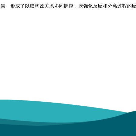
报告。形成了以膜构效关系协同调控，膜强化反应和分离过程的
强志民
李伟英
李 军