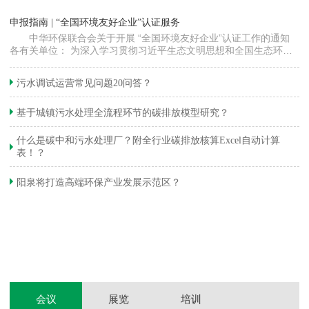
“
申报指南 | “全国环境友好企业”认证服务
高
中华环保联合会关于开展 “全国环境友好企业”认证工作的通知
各有关单位： 为深入学习贯彻习近平生态文明思想和全国生态环境
程
保护大会精神，加快推动发展方式绿色…
集
织
准
污水调试运营常见问题20问答？
生
基于城镇污水处理全流程环节的碳排放模型研究？
什么是碳中和污水处理厂？附全行业碳排放核算Excel自动计算
表！？
和
阳泉将打造高端环保产业发展示范区？
装
体
会议
展览
培训