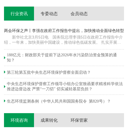
行业资讯
专委动态
会员动态
两会环保之声丨李强在政府工作报告中提出，加快推动全面绿色转型
科
新华社北京3月5日电 国务院总理李强5日在政府工作报告中介
绍，一年来，加快美丽中国建设，推动绿色低碳发展。 扎实开展大
郦
气污染防治提质增效行动，地级及以上城市细颗粒物（PM2.5）平均
质
浓度下降…
绿
188亿元：财政部关于提前下达2026年水污染防治资金预算的通
知？
第三轮第五批中央生态环境保护督察全面启动？
中央生态环境保护督察工作领导小组办公室致函要求精准科学依法
推进边督边改 严禁“一刀切” 切实减轻基层负担？
生态环境监测条例（中华人民共和国国务院令 第820号）？
环境咨询
成果转化
环保管家