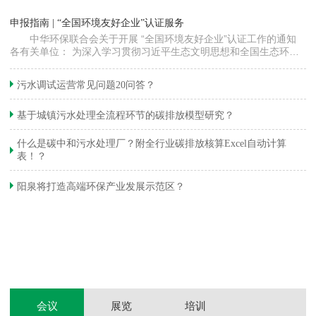
“
申报指南 | “全国环境友好企业”认证服务
高
中华环保联合会关于开展 “全国环境友好企业”认证工作的通知
各有关单位： 为深入学习贯彻习近平生态文明思想和全国生态环境
程
保护大会精神，加快推动发展方式绿色…
集
织
准
污水调试运营常见问题20问答？
生
基于城镇污水处理全流程环节的碳排放模型研究？
什么是碳中和污水处理厂？附全行业碳排放核算Excel自动计算
表！？
和
阳泉将打造高端环保产业发展示范区？
装
体
会议
展览
培训