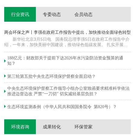
行业资讯
专委动态
会员动态
两会环保之声丨李强在政府工作报告中提出，加快推动全面绿色转型
科
新华社北京3月5日电 国务院总理李强5日在政府工作报告中介
绍，一年来，加快美丽中国建设，推动绿色低碳发展。 扎实开展大
郦
气污染防治提质增效行动，地级及以上城市细颗粒物（PM2.5）平均
质
浓度下降…
绿
188亿元：财政部关于提前下达2026年水污染防治资金预算的通
知？
第三轮第五批中央生态环境保护督察全面启动？
中央生态环境保护督察工作领导小组办公室致函要求精准科学依法
推进边督边改 严禁“一刀切” 切实减轻基层负担？
生态环境监测条例（中华人民共和国国务院令 第820号）？
环境咨询
成果转化
环保管家