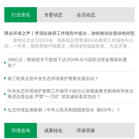
行业资讯
专委动态
会员动态
两会环保之声丨李强在政府工作报告中提出，加快推动全面绿色转型
科
新华社北京3月5日电 国务院总理李强5日在政府工作报告中介
绍，一年来，加快美丽中国建设，推动绿色低碳发展。 扎实开展大
郦
气污染防治提质增效行动，地级及以上城市细颗粒物（PM2.5）平均
质
浓度下降…
绿
188亿元：财政部关于提前下达2026年水污染防治资金预算的通
知？
第三轮第五批中央生态环境保护督察全面启动？
中央生态环境保护督察工作领导小组办公室致函要求精准科学依法
推进边督边改 严禁“一刀切” 切实减轻基层负担？
生态环境监测条例（中华人民共和国国务院令 第820号）？
环境咨询
成果转化
环保管家