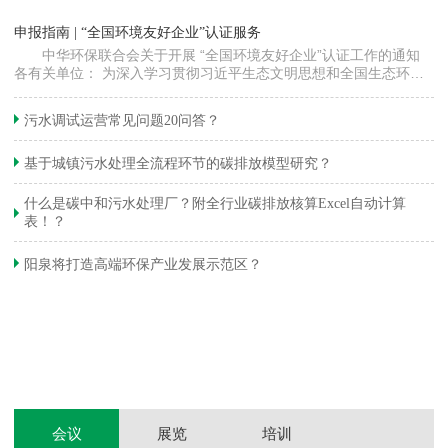
“
申报指南 | “全国环境友好企业”认证服务
高
中华环保联合会关于开展 “全国环境友好企业”认证工作的通知
各有关单位： 为深入学习贯彻习近平生态文明思想和全国生态环境
程
保护大会精神，加快推动发展方式绿色…
集
织
准
污水调试运营常见问题20问答？
生
基于城镇污水处理全流程环节的碳排放模型研究？
什么是碳中和污水处理厂？附全行业碳排放核算Excel自动计算
表！？
和
阳泉将打造高端环保产业发展示范区？
装
体
会议
展览
培训