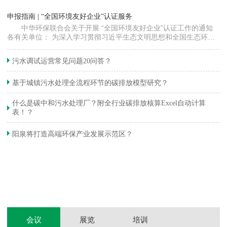
“
申报指南 | “全国环境友好企业”认证服务
高
中华环保联合会关于开展 “全国环境友好企业”认证工作的通知
各有关单位： 为深入学习贯彻习近平生态文明思想和全国生态环境
程
保护大会精神，加快推动发展方式绿色…
集
织
准
污水调试运营常见问题20问答？
生
基于城镇污水处理全流程环节的碳排放模型研究？
什么是碳中和污水处理厂？附全行业碳排放核算Excel自动计算
表！？
和
阳泉将打造高端环保产业发展示范区？
装
体
会议
展览
培训