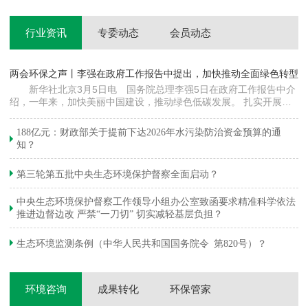
行业资讯
专委动态
会员动态
两会环保之声丨李强在政府工作报告中提出，加快推动全面绿色转型
科
新华社北京3月5日电 国务院总理李强5日在政府工作报告中介
绍，一年来，加快美丽中国建设，推动绿色低碳发展。 扎实开展大
郦
气污染防治提质增效行动，地级及以上城市细颗粒物（PM2.5）平均
质
浓度下降…
绿
188亿元：财政部关于提前下达2026年水污染防治资金预算的通
知？
第三轮第五批中央生态环境保护督察全面启动？
中央生态环境保护督察工作领导小组办公室致函要求精准科学依法
推进边督边改 严禁“一刀切” 切实减轻基层负担？
生态环境监测条例（中华人民共和国国务院令 第820号）？
环境咨询
成果转化
环保管家