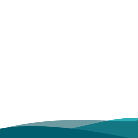
李 星
黄一南
陈欢林