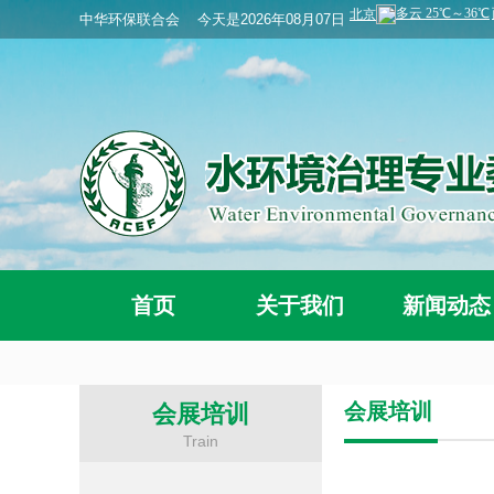
中华环保联合会
今天是2026年08月07日
首页
关于我们
新闻动态
会展培训
会展培训
Train
关于团体标准《绿色流域评估…