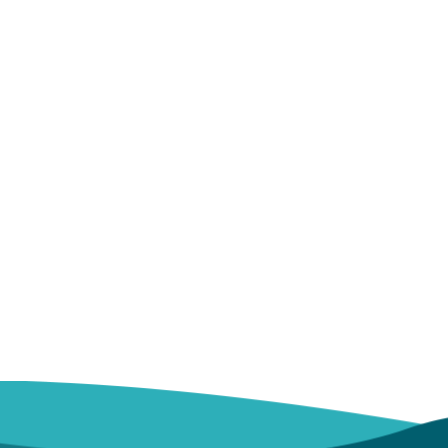
李伟英
李 军
曹国民