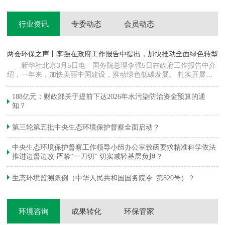
行业资讯
专委动态
会员动态
两会环保之声丨李强在政府工作报告中提出，加快推动全面绿色转型
科
新华社北京3月5日电 国务院总理李强5日在政府工作报告中介
绍，一年来，加快美丽中国建设，推动绿色低碳发展。 扎实开展大
郦
气污染防治提质增效行动，地级及以上城市细颗粒物（PM2.5）平均
质
浓度下降…
绿
188亿元：财政部关于提前下达2026年水污染防治资金预算的通
知？
第三轮第五批中央生态环境保护督察全面启动？
中央生态环境保护督察工作领导小组办公室致函要求精准科学依法
推进边督边改 严禁“一刀切” 切实减轻基层负担？
生态环境监测条例（中华人民共和国国务院令 第820号）？
环境咨询
成果转化
环保管家