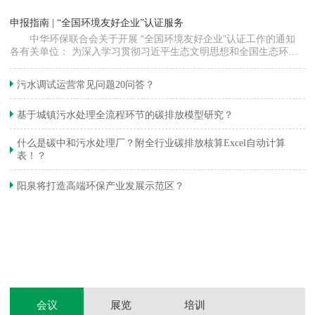
“
申报指南 | “全国环境友好企业”认证服务
高
中华环保联合会关于开展 “全国环境友好企业”认证工作的通知
各有关单位： 为深入学习贯彻习近平生态文明思想和全国生态环境
程
保护大会精神，加快推动发展方式绿色…
集
织
准
污水调试运营常见问题20问答？
生
基于城镇污水处理全流程环节的碳排放模型研究？
什么是碳中和污水处理厂？附全行业碳排放核算Excel自动计算
表！？
和
阳泉将打造高端环保产业发展示范区？
装
体
会议
展览
培训