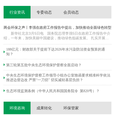
行业资讯
专委动态
会员动态
两会环保之声丨李强在政府工作报告中提出，加快推动全面绿色转型
科
新华社北京3月5日电 国务院总理李强5日在政府工作报告中介
绍，一年来，加快美丽中国建设，推动绿色低碳发展。 扎实开展大
郦
气污染防治提质增效行动，地级及以上城市细颗粒物（PM2.5）平均
质
浓度下降…
绿
188亿元：财政部关于提前下达2026年水污染防治资金预算的通
知？
第三轮第五批中央生态环境保护督察全面启动？
中央生态环境保护督察工作领导小组办公室致函要求精准科学依法
推进边督边改 严禁“一刀切” 切实减轻基层负担？
生态环境监测条例（中华人民共和国国务院令 第820号）？
环境咨询
成果转化
环保管家