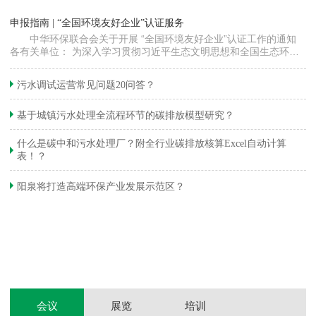
“
申报指南 | “全国环境友好企业”认证服务
高
中华环保联合会关于开展 “全国环境友好企业”认证工作的通知
各有关单位： 为深入学习贯彻习近平生态文明思想和全国生态环境
程
保护大会精神，加快推动发展方式绿色…
集
织
准
污水调试运营常见问题20问答？
生
基于城镇污水处理全流程环节的碳排放模型研究？
什么是碳中和污水处理厂？附全行业碳排放核算Excel自动计算
表！？
和
阳泉将打造高端环保产业发展示范区？
装
体
会议
展览
培训