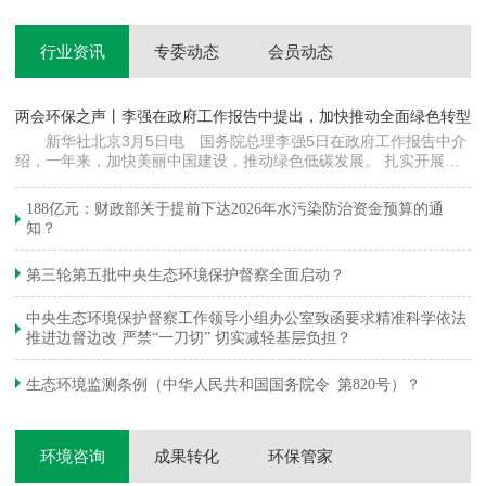
行业资讯
专委动态
会员动态
两会环保之声丨李强在政府工作报告中提出，加快推动全面绿色转型
科
新华社北京3月5日电 国务院总理李强5日在政府工作报告中介
绍，一年来，加快美丽中国建设，推动绿色低碳发展。 扎实开展大
郦
气污染防治提质增效行动，地级及以上城市细颗粒物（PM2.5）平均
质
浓度下降…
绿
188亿元：财政部关于提前下达2026年水污染防治资金预算的通
知？
第三轮第五批中央生态环境保护督察全面启动？
中央生态环境保护督察工作领导小组办公室致函要求精准科学依法
推进边督边改 严禁“一刀切” 切实减轻基层负担？
生态环境监测条例（中华人民共和国国务院令 第820号）？
环境咨询
成果转化
环保管家