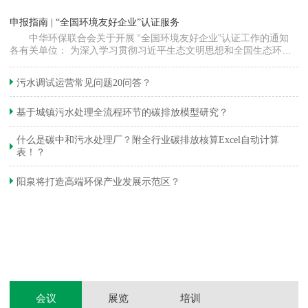
“
申报指南 | “全国环境友好企业”认证服务
高
中华环保联合会关于开展 “全国环境友好企业”认证工作的通知
各有关单位： 为深入学习贯彻习近平生态文明思想和全国生态环境
程
保护大会精神，加快推动发展方式绿色…
集
织
准
污水调试运营常见问题20问答？
生
基于城镇污水处理全流程环节的碳排放模型研究？
什么是碳中和污水处理厂？附全行业碳排放核算Excel自动计算
表！？
和
阳泉将打造高端环保产业发展示范区？
装
体
会议
展览
培训