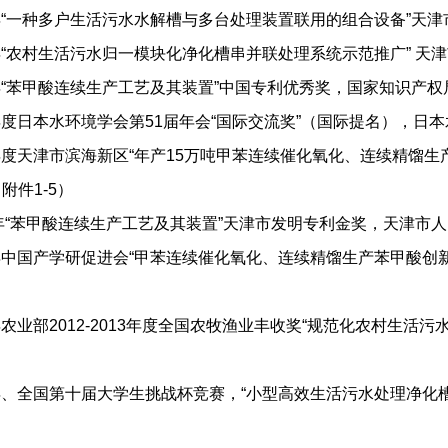
020年“一种多户生活污水水解槽与多台处理装置联用的组合设备”天
19年“农村生活污水归一模块化净化槽串并联处理系统示范推广” 
17年“苯甲酸连续生产工艺及其装置”中国专利优秀奖，国家知识产权
17年度日本水环境学会第51届年会“国际交流奖”（国际提名），日
016年度天津市滨海新区“年产15万吨甲苯连续催化氧化、连续精
附件1-5）
015年“苯甲酸连续生产工艺及其装置”天津市发明专利金奖，天津市人
015年中国产学研促进会“甲苯连续催化氧化、连续精馏生产苯甲酸
李 星
黄一南
陈欢林
13年农业部2012-2013年度全国农牧渔业丰收奖“规范化农村
007年、全国第十届大学生挑战杯竞赛，“小型高效生活污水处理净