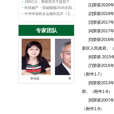
中华环保联合会关于召开“2…
188亿元：财政部关于提前下达2026年水污染防治资金预算的通知
[1]荣获2
第二轮通知|中华环保联合会…
科技融产・双碳赋能2026全国水科技大会在杭州圆满举办
关于开展2026年度中华环…
[2]荣获20
中华环保联合会顺利召开《工业循环水智慧化运行维护指南 总则》等四项团体标准立项评审会
中华环保联合会关于《耐盐反…
[3]荣获20
中华环保联合会关于征集20…
专家团队
[4]荣获20
[5]荣获2
新区人民政府。（
[6]荣获 2
[7]荣获2
（附件1-7）
李伟英
李 军
曹国民
[8]荣获20
部。（附件1-8）
[9]荣获2
（附件1-9）