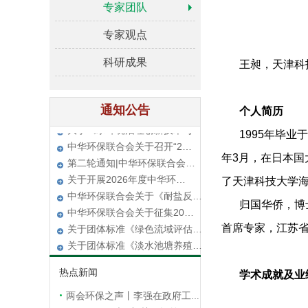
专家团队
专家观点
科研成果
关于团体标准《绿色流域评估…
王昶，天津科
关于团体标准《淡水池塘养殖…
关于转发2026年度中华环…
通知公告
个人简历
中华环保联合会关于《小粒径…
关于《水环境治理创新技术与…
1995年毕业
中华环保联合会关于召开“2…
年3月，在日本国
第二轮通知|中华环保联合会…
关于开展2026年度中华环…
了天津科技大学海
中华环保联合会关于《耐盐反…
归国华侨，博
中华环保联合会关于征集20…
首席专家，江苏
关于团体标准《绿色流域评估…
关于团体标准《淡水池塘养殖…
关于转发2026年度中华环…
热点新闻
学术成就及业
中华环保联合会关于《小粒径…
关于《水环境治理创新技术与…
两会环保之声丨李强在政府工作报告中提出，加快推动全面绿色转型