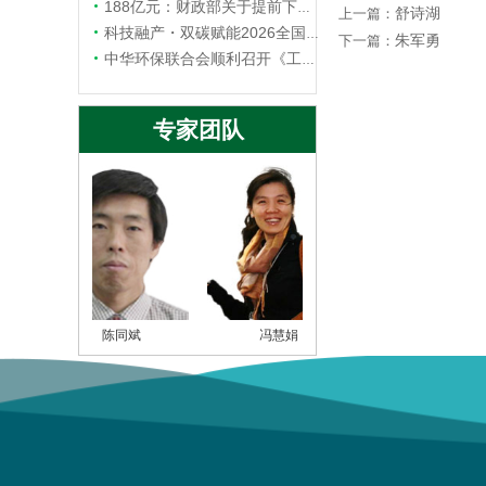
第二轮通知|中华环保联合会…
188亿元：财政部关于提前下达2026年水污染防治资金预算的通知
舒诗湖
上一篇：
关于开展2026年度中华环…
科技融产・双碳赋能2026全国水科技大会在杭州圆满举办
朱军勇
下一篇：
中华环保联合会关于《耐盐反…
中华环保联合会顺利召开《工业循环水智慧化运行维护指南 总则》等四项团体标准立项评审会
中华环保联合会关于征集20…
专家团队
陈同斌
冯慧娟
魏源送