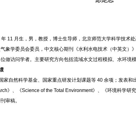
77 年 11 月生，男，教授，博士生导师，北京师范大学科学技
气象学委员会委员，中文核心期刊《水利水电技术（中英文）》编委。
单位做访问学者。主要研究方向包括流域水文过程模拟、水环境
绩
家自然科学基金、国家重点研发计划课题等 40 余项；发表和出版学
esearch》、《Science of the Total Environmen
期刊审稿。