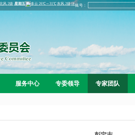
账号：
服务中心
专委领导
专家团队
彭定志