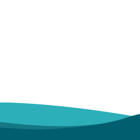
强志民
李伟英
李 军