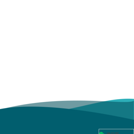
曹国民
李 星
黄一南