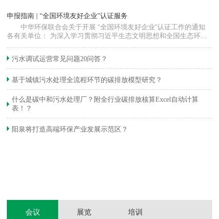
“
申报指南 | “全国环境友好企业”认证服务
高
中华环保联合会关于开展 “全国环境友好企业”认证工作的通知
各有关单位： 为深入学习贯彻习近平生态文明思想和全国生态环境
程
保护大会精神，加快推动发展方式绿色…
集
织
准
污水调试运营常见问题20问答？
生
基于城镇污水处理全流程环节的碳排放模型研究？
什么是碳中和污水处理厂？附全行业碳排放核算Excel自动计算
表！？
和
阳泉将打造高端环保产业发展示范区？
装
体
会议
展览
培训