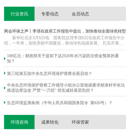
行业资讯
专委动态
会员动态
两会环保之声丨李强在政府工作报告中提出，加快推动全面绿色转型
科
新华社北京3月5日电 国务院总理李强5日在政府工作报告中介
绍，一年来，加快美丽中国建设，推动绿色低碳发展。 扎实开展大
郦
气污染防治提质增效行动，地级及以上城市细颗粒物（PM2.5）平均
质
浓度下降…
绿
188亿元：财政部关于提前下达2026年水污染防治资金预算的通
知？
第三轮第五批中央生态环境保护督察全面启动？
中央生态环境保护督察工作领导小组办公室致函要求精准科学依法
推进边督边改 严禁“一刀切” 切实减轻基层负担？
生态环境监测条例（中华人民共和国国务院令 第820号）？
环境咨询
成果转化
环保管家