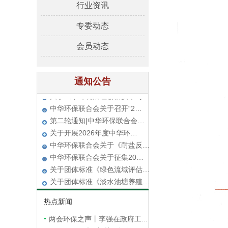
行业资讯
专委动态
关于团体标准《绿色流域评估…
关于团体标准《淡水池塘养殖…
会员动态
关于转发2026年度中华环…
中华环保联合会关于《小粒径…
通知公告
关于《水环境治理创新技术与…
中华环保联合会关于召开“2…
第二轮通知|中华环保联合会…
关于开展2026年度中华环…
中华环保联合会关于《耐盐反…
中华环保联合会关于征集20…
关于团体标准《绿色流域评估…
关于团体标准《淡水池塘养殖…
关于转发2026年度中华环…
中华环保联合会关于《小粒径…
热点新闻
关于《水环境治理创新技术与…
中华环保联合会关于召开“2…
两会环保之声丨李强在政府工作报告中提出，加快推动全面绿色转型