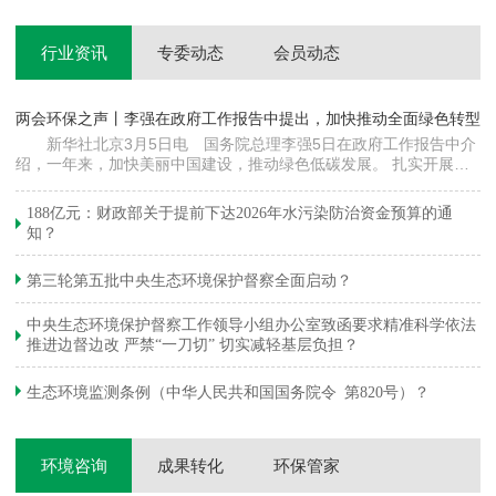
行业资讯
专委动态
会员动态
两会环保之声丨李强在政府工作报告中提出，加快推动全面绿色转型
科
新华社北京3月5日电 国务院总理李强5日在政府工作报告中介
绍，一年来，加快美丽中国建设，推动绿色低碳发展。 扎实开展大
郦
气污染防治提质增效行动，地级及以上城市细颗粒物（PM2.5）平均
质
浓度下降…
绿
188亿元：财政部关于提前下达2026年水污染防治资金预算的通
知？
第三轮第五批中央生态环境保护督察全面启动？
中央生态环境保护督察工作领导小组办公室致函要求精准科学依法
推进边督边改 严禁“一刀切” 切实减轻基层负担？
生态环境监测条例（中华人民共和国国务院令 第820号）？
环境咨询
成果转化
环保管家