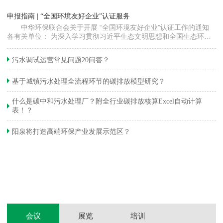
“
申报指南 | “全国环境友好企业”认证服务
高
中华环保联合会关于开展 “全国环境友好企业”认证工作的通知
各有关单位： 为深入学习贯彻习近平生态文明思想和全国生态环境
程
保护大会精神，加快推动发展方式绿色…
集
织
准
污水调试运营常见问题20问答？
生
基于城镇污水处理全流程环节的碳排放模型研究？
什么是碳中和污水处理厂？附全行业碳排放核算Excel自动计算
表！？
和
阳泉将打造高端环保产业发展示范区？
装
体
会议
展览
培训