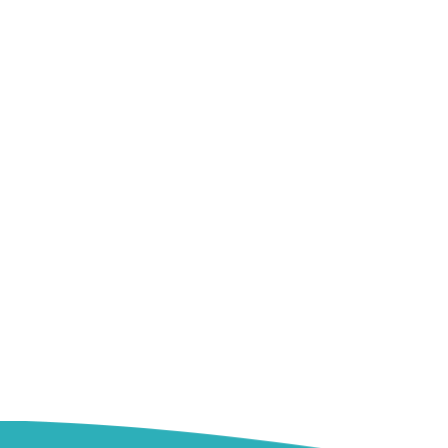
强志民
李伟英
李 军