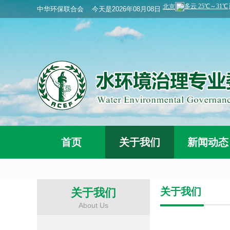
中华环保联合会
今天是2026年08月08日
首页
关于我们
新闻动态
关于我们
关于我们
About Us