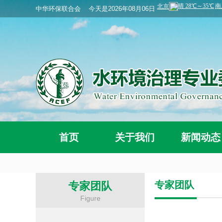
中华环保联合会
今天是2026年08月06日
首页
关于我们
新闻动态
专家团队
专家团队
Figure