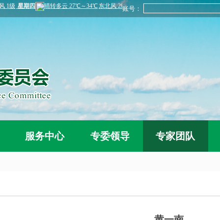
账号：
服务中心
专委领导
专家团队
黄一南