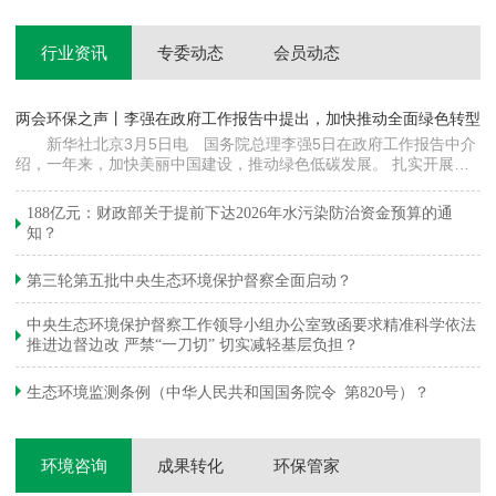
行业资讯
专委动态
会员动态
两会环保之声丨李强在政府工作报告中提出，加快推动全面绿色转型
科
新华社北京3月5日电 国务院总理李强5日在政府工作报告中介
绍，一年来，加快美丽中国建设，推动绿色低碳发展。 扎实开展大
郦
气污染防治提质增效行动，地级及以上城市细颗粒物（PM2.5）平均
质
浓度下降…
绿
188亿元：财政部关于提前下达2026年水污染防治资金预算的通
知？
第三轮第五批中央生态环境保护督察全面启动？
中央生态环境保护督察工作领导小组办公室致函要求精准科学依法
推进边督边改 严禁“一刀切” 切实减轻基层负担？
生态环境监测条例（中华人民共和国国务院令 第820号）？
环境咨询
成果转化
环保管家