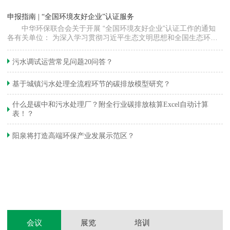
“
申报指南 | “全国环境友好企业”认证服务
高
中华环保联合会关于开展 “全国环境友好企业”认证工作的通知
各有关单位： 为深入学习贯彻习近平生态文明思想和全国生态环境
程
保护大会精神，加快推动发展方式绿色…
集
织
准
污水调试运营常见问题20问答？
生
基于城镇污水处理全流程环节的碳排放模型研究？
什么是碳中和污水处理厂？附全行业碳排放核算Excel自动计算
表！？
和
阳泉将打造高端环保产业发展示范区？
装
体
会议
展览
培训