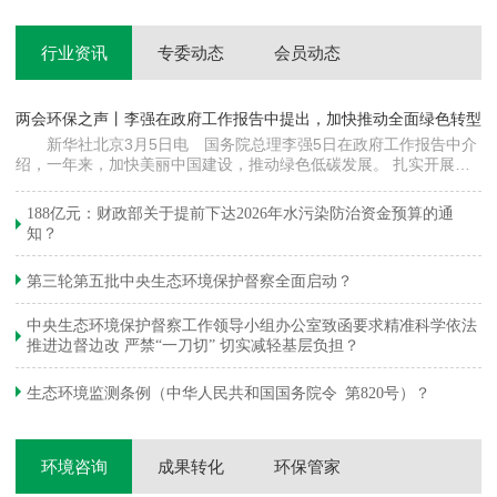
行业资讯
专委动态
会员动态
两会环保之声丨李强在政府工作报告中提出，加快推动全面绿色转型
科
新华社北京3月5日电 国务院总理李强5日在政府工作报告中介
绍，一年来，加快美丽中国建设，推动绿色低碳发展。 扎实开展大
郦
气污染防治提质增效行动，地级及以上城市细颗粒物（PM2.5）平均
质
浓度下降…
绿
188亿元：财政部关于提前下达2026年水污染防治资金预算的通
知？
第三轮第五批中央生态环境保护督察全面启动？
中央生态环境保护督察工作领导小组办公室致函要求精准科学依法
推进边督边改 严禁“一刀切” 切实减轻基层负担？
生态环境监测条例（中华人民共和国国务院令 第820号）？
环境咨询
成果转化
环保管家