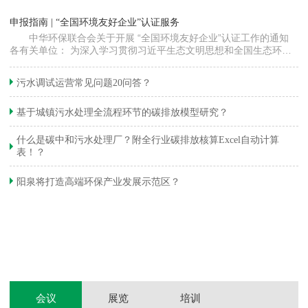
“
申报指南 | “全国环境友好企业”认证服务
高
中华环保联合会关于开展 “全国环境友好企业”认证工作的通知
各有关单位： 为深入学习贯彻习近平生态文明思想和全国生态环境
程
保护大会精神，加快推动发展方式绿色…
集
织
准
污水调试运营常见问题20问答？
生
基于城镇污水处理全流程环节的碳排放模型研究？
什么是碳中和污水处理厂？附全行业碳排放核算Excel自动计算
表！？
和
阳泉将打造高端环保产业发展示范区？
装
体
会议
展览
培训