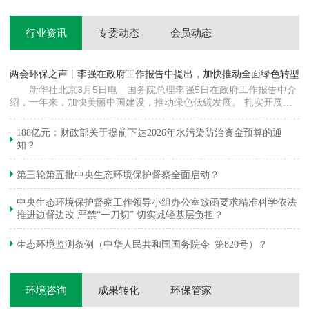
行业资讯
专委动态
会员动态
两会环保之声丨李强在政府工作报告中提出，加快推动全面绿色转型
科
新华社北京3月5日电 国务院总理李强5日在政府工作报告中介
绍，一年来，加快美丽中国建设，推动绿色低碳发展。 扎实开展大
郦
气污染防治提质增效行动，地级及以上城市细颗粒物（PM2.5）平均
质
浓度下降…
绿
188亿元：财政部关于提前下达2026年水污染防治资金预算的通
知？
第三轮第五批中央生态环境保护督察全面启动？
中央生态环境保护督察工作领导小组办公室致函要求精准科学依法
推进边督边改 严禁“一刀切” 切实减轻基层负担？
生态环境监测条例（中华人民共和国国务院令 第820号）？
环境咨询
成果转化
环保管家