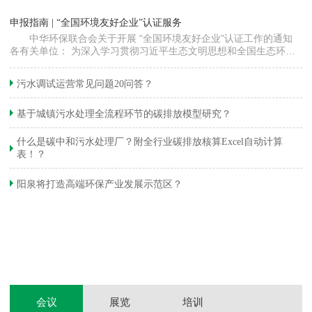
“
申报指南 | “全国环境友好企业”认证服务
高
中华环保联合会关于开展 “全国环境友好企业”认证工作的通知
各有关单位： 为深入学习贯彻习近平生态文明思想和全国生态环境
程
保护大会精神，加快推动发展方式绿色…
集
织
准
污水调试运营常见问题20问答？
生
基于城镇污水处理全流程环节的碳排放模型研究？
什么是碳中和污水处理厂？附全行业碳排放核算Excel自动计算
表！？
和
阳泉将打造高端环保产业发展示范区？
装
体
会议
展览
培训