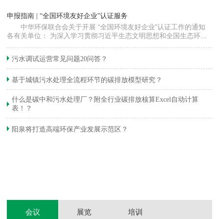
“
申报指南 | “全国环境友好企业”认证服务
高
中华环保联合会关于开展 “全国环境友好企业”认证工作的通知
各有关单位： 为深入学习贯彻习近平生态文明思想和全国生态环境
程
保护大会精神，加快推动发展方式绿色…
集
织
准
污水调试运营常见问题20问答？
生
基于城镇污水处理全流程环节的碳排放模型研究？
什么是碳中和污水处理厂？附全行业碳排放核算Excel自动计算
表！？
和
阳泉将打造高端环保产业发展示范区？
装
体
会议
展览
培训