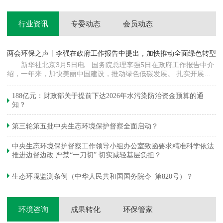
行业资讯
专委动态
会员动态
两会环保之声丨李强在政府工作报告中提出，加快推动全面绿色转型
科
新华社北京3月5日电 国务院总理李强5日在政府工作报告中介
绍，一年来，加快美丽中国建设，推动绿色低碳发展。 扎实开展大
郦
气污染防治提质增效行动，地级及以上城市细颗粒物（PM2.5）平均
质
浓度下降…
绿
188亿元：财政部关于提前下达2026年水污染防治资金预算的通
知？
第三轮第五批中央生态环境保护督察全面启动？
中央生态环境保护督察工作领导小组办公室致函要求精准科学依法
推进边督边改 严禁“一刀切” 切实减轻基层负担？
生态环境监测条例（中华人民共和国国务院令 第820号）？
环境咨询
成果转化
环保管家