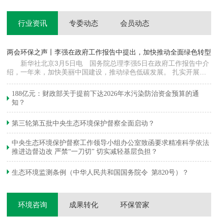
行业资讯
专委动态
会员动态
两会环保之声丨李强在政府工作报告中提出，加快推动全面绿色转型
科
新华社北京3月5日电 国务院总理李强5日在政府工作报告中介
绍，一年来，加快美丽中国建设，推动绿色低碳发展。 扎实开展大
郦
气污染防治提质增效行动，地级及以上城市细颗粒物（PM2.5）平均
质
浓度下降…
绿
188亿元：财政部关于提前下达2026年水污染防治资金预算的通
知？
第三轮第五批中央生态环境保护督察全面启动？
中央生态环境保护督察工作领导小组办公室致函要求精准科学依法
推进边督边改 严禁“一刀切” 切实减轻基层负担？
生态环境监测条例（中华人民共和国国务院令 第820号）？
环境咨询
成果转化
环保管家