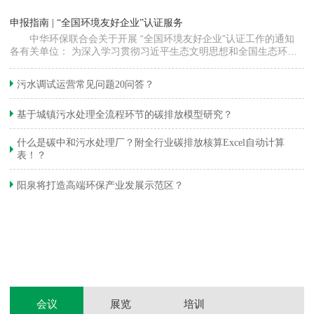
“
申报指南 | “全国环境友好企业”认证服务
高
中华环保联合会关于开展 “全国环境友好企业”认证工作的通知
各有关单位： 为深入学习贯彻习近平生态文明思想和全国生态环境
程
保护大会精神，加快推动发展方式绿色…
集
织
准
污水调试运营常见问题20问答？
生
基于城镇污水处理全流程环节的碳排放模型研究？
什么是碳中和污水处理厂？附全行业碳排放核算Excel自动计算
表！？
和
阳泉将打造高端环保产业发展示范区？
装
体
会议
展览
培训