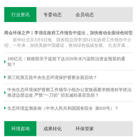
行业资讯
专委动态
会员动态
两会环保之声丨李强在政府工作报告中提出，加快推动全面绿色转型
科
新华社北京3月5日电 国务院总理李强5日在政府工作报告中介
绍，一年来，加快美丽中国建设，推动绿色低碳发展。 扎实开展大
郦
气污染防治提质增效行动，地级及以上城市细颗粒物（PM2.5）平均
质
浓度下降…
绿
188亿元：财政部关于提前下达2026年水污染防治资金预算的通
知？
第三轮第五批中央生态环境保护督察全面启动？
中央生态环境保护督察工作领导小组办公室致函要求精准科学依法
推进边督边改 严禁“一刀切” 切实减轻基层负担？
生态环境监测条例（中华人民共和国国务院令 第820号）？
环境咨询
成果转化
环保管家