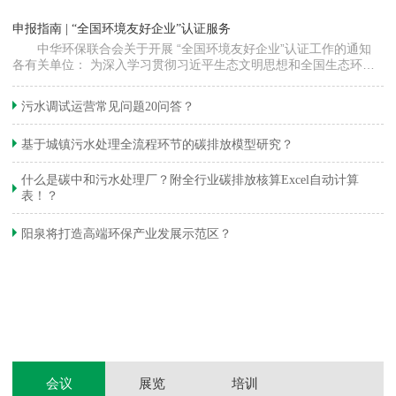
“
申报指南 | “全国环境友好企业”认证服务
高
中华环保联合会关于开展 “全国环境友好企业”认证工作的通知
各有关单位： 为深入学习贯彻习近平生态文明思想和全国生态环境
程
保护大会精神，加快推动发展方式绿色…
集
织
准
污水调试运营常见问题20问答？
生
基于城镇污水处理全流程环节的碳排放模型研究？
什么是碳中和污水处理厂？附全行业碳排放核算Excel自动计算
表！？
和
阳泉将打造高端环保产业发展示范区？
装
体
会议
展览
培训